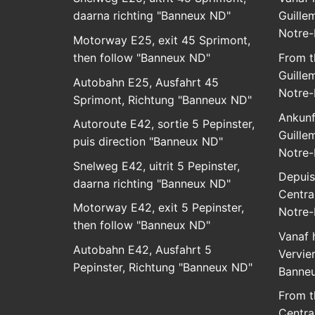
daarna richting "Banneux ND"
Guille
Notre
Motorway E25, exit 45 Sprimont,
then follow "Banneux ND"
From t
Guille
Autobahn E25, Ausfahrt 45
Notre
Sprimont, Richtung "Banneux ND"
Ankunf
Autoroute E42, sortie 5 Pepinster,
Guille
puis direction "Banneux ND"
Notre
Snelweg E42, uitrit 5 Pepinster,
Depuis
daarna richting "Banneux ND"
Centra
Motorway E42, exit 5 Pepinster,
Notre
then follow "Banneux ND"
Vanaf 
Autobahn E42, Ausfahrt 5
Vervie
Pepinster, Richtung "Banneux ND"
Banne
From t
Centra