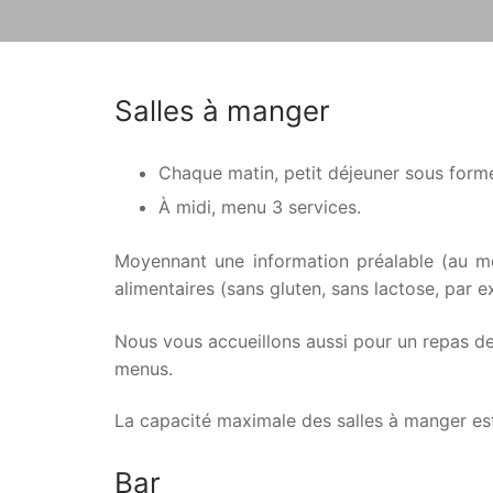
Certains de nos jeux préférés incluent la machine à sous 
choisir.
Salles à manger
Technique pour la roulette casino
Chaque matin, petit déjeuner sous forme
Casino Neosurf 2026 : dépôts utiles, pièges à éviter
À midi, menu 3 services.
Les joueurs qui cherchent à savoir ce qui se passe au Gent
Casino sans wager 2026 : le vrai coût des « cadeaux »
Moyennant une information préalable (au m
Vous pouvez même envoyer un identifiant de vérification 
alimentaires (sans gluten, sans lactose, par 
Casino PayPal 2026 : dépôts, retraits, pièges ANJ
Nous vous accueillons aussi pour un repas de 
menus.
La capacité maximale des salles à manger es
Bar