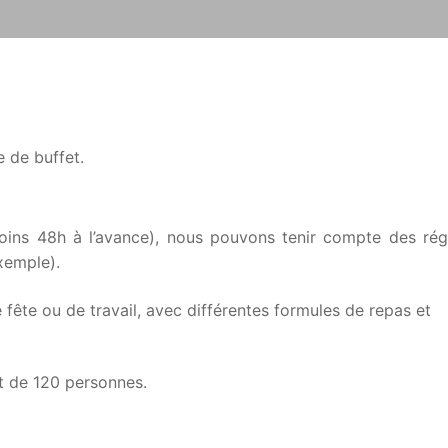
Avalon 2 qui propose des jokers en expansion et 2 jeux bon
 de buffet.
ing Casino Chinatown à Birmingham le feront plus facilemen
oins 48h à l’avance), nous pouvons tenir compte des ré
de compte lors de vos déplacements.
exemple).
fête ou de travail, avec différentes formules de repas et
t de 120 personnes.