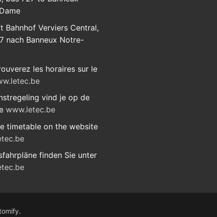
-Dame
t Bahnhof Verviers Central,
7 nach Banneux Notre-
rouverez les horaires sur le
w.letec.be
nstregeling vind je op de
te
www.letec.be
he timetable on the website
tec.be
sfahrpläne finden Sie unter
tec.be
tomify
.