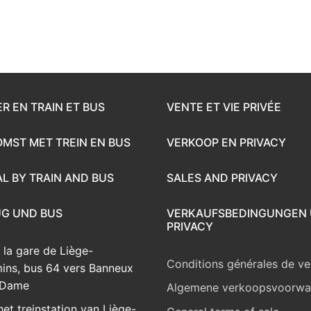
ER EN TRAIN ET BUS
VENTE ET VIE PRIVÉE
MST MET TREIN EN BUS
VERKOOP EN PRIVACY
AL BY TRAIN AND BUS
SALES AND PRIVACY
UG UND BUS
VERKAUFSBEDINGUNGEN
PRIVACY
 la gare de Liège-
Conditions générales de ve
mins, bus 64 vers Banneux
-Dame
Algemene verkoopsvoorwa
het treinstation van Liège-