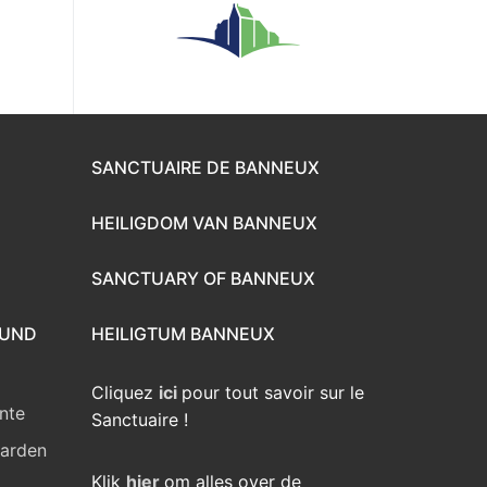
SANCTUAIRE DE BANNEUX
HEILIGDOM VAN BANNEUX
SANCTUARY OF BANNEUX
 UND
HEILIGTUM BANNEUX
Cliquez
ici
pour tout savoir sur le
nte
Sanctuaire !
arden
Klik
hier
om alles over de