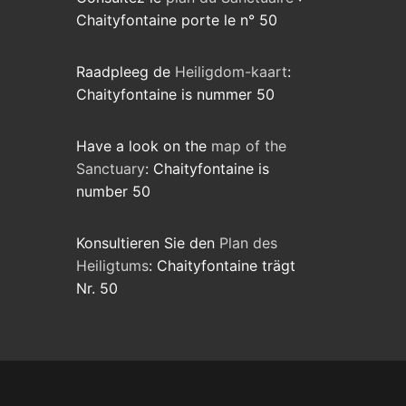
Chaityfontaine porte le n° 50
Raadpleeg de
Heiligdom-kaart
:
Chaityfontaine is nummer 50
Have a look on the
map of the
Sanctuary
: Chaityfontaine is
number 50
Konsultieren Sie den
Plan des
Heiligtums
: Chaityfontaine trägt
Nr. 50