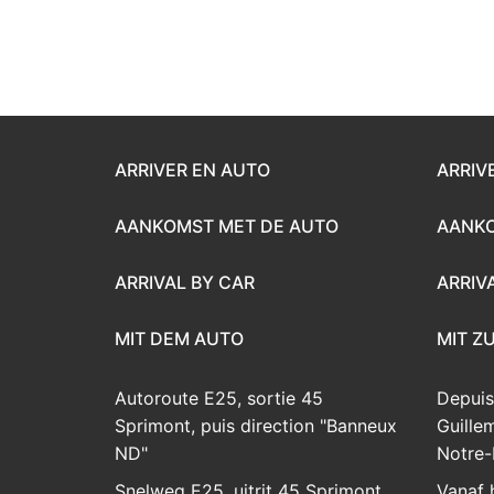
ARRIVER EN AUTO
ARRIV
AANKOMST MET DE AUTO
AANKO
ARRIVAL BY CAR
ARRIV
MIT DEM AUTO
MIT Z
Autoroute E25, sortie 45
Depuis
Sprimont, puis direction "Banneux
Guille
ND"
Notre
Snelweg E25, uitrit 45 Sprimont,
Vanaf 