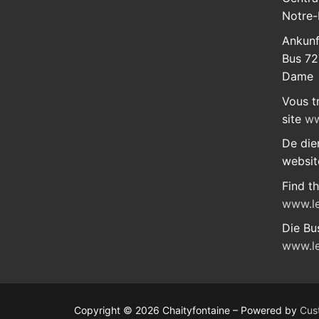
Notre
Ankunf
Bus 72
Dame
Vous t
site
ww
De die
websi
Find t
www.le
Die Bu
www.le
Copyright © 2026 Chaityfontaine – Powered by
Cus